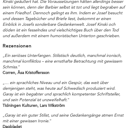
Kinski geäußert hat. Die Voraussetzungen hätten allerdings besser
sein können, denn der Barbier selbst ist tot und liegt begraben auf
einem Friedhof. Dennoch gelingt es ihm. Indem er Josef besucht
und dessen Tagebücher und Briefe liest, bekommt er einen
Einblick in Josefs sonderbare Gedankenwelt. Josef Kinski och
döden ist ein fesselndes und vielschichtiges Buch über den Tod
und außerdem mit einem humoristischen Unterton geschrieben.
Rezensionen
„
Ein seriöses Unterfangen. Stilistisch deutlich, manchmal ironisch,
manchmal konfliktlos – eine ernsthafte Betrachtung mit gewissem
Schmiss.
“
Corren, Åsa Kristoffersson
„
… ein sprachliches Niveau und ein Gespür, das weit über
demjenigen steht, was heute auf Schwedisch produziert wird.
Garay ist ein begabter und sprachlich kompetenter Schriftsteller,
und sein Potenzial ist unzweifelhaft.
“
Tidningen Kulturen, Lars Wikström
„
Garay ist ein guter Stilist, und seine Gedankengänge atmen Ernst
mit einer gewissen Ironie.
“
Dagbladet