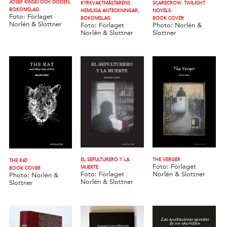
JOSEF KINSKI OCH DÖDEN,
KYRKVAKTMÄSTARENS
SCARECROW. TWILIGHT
BOKOMSLAG
HEMLIGA ANTECKNINGAR,
NOVELS.
Foto: Förlaget
BOKOMSLAG
BOOK COVER
Norlén & Slottner
Foto: Förlaget
Photo: Norlén &
Norlén & Slottner
Slottner
EL SEPULTURERO Y LA
THE VERGER
THE RAT
Foto: Förlaget
MUERTE
BOOK COVER
Foto: Förlaget
Norlén & Slottner
Photo: Norlén &
Norlén & Slottner
Slottner