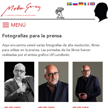
MENÚ
Fotografías para la prensa
Aquí encuentra usted varias fotografías de alta resolución, libres
para utilizar en la prensa. Las portadas de los libros fueron
realizadas por el artista gráfico Ulf Lundkvist.
MELKER GARAY
MELKER GARAY
MELKER GARAY