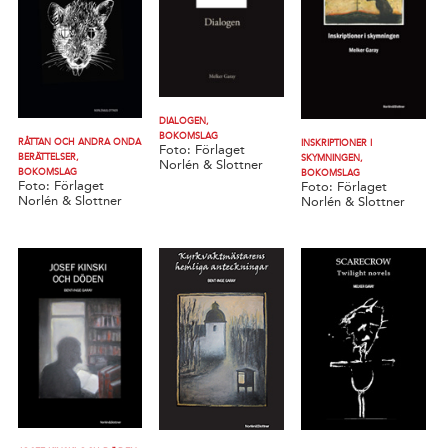
DIALOGEN,
BOKOMSLAG
RÅTTAN OCH ANDRA ONDA
INSKRIPTIONER I
Foto: Förlaget
BERÄTTELSER,
SKYMNINGEN,
Norlén & Slottner
BOKOMSLAG
BOKOMSLAG
Foto: Förlaget
Foto: Förlaget
Norlén & Slottner
Norlén & Slottner