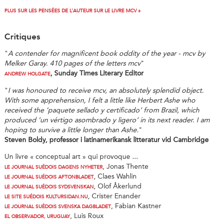
PLUS SUR LES PENSÉES DE L’AUTEUR SUR LE LIVRE MCV »
Critiques
"
A contender for magnificent book oddity of the year - mcv by
Melker Garay. 410 pages of the letters mcv
"
, Sunday Times Literary Editor
ANDREW HOLGATE
"
I was honoured to receive mcv, an absolutely splendid object.
With some apprehension, I felt a little like Herbert Ashe who
received the ‘paquete sellado y certificado’ from Brazil, which
produced ‘un vértigo asombrado y ligero’ in its next reader. I am
hoping to survive a little longer than Ashe.
"
Steven Boldy, professor i latinamerikansk litteratur vid Cambridge
Un livre « conceptual art » qui provoque ...
, Jonas Thente
LE JOURNAL SUÉDOIS DAGENS NYHETER
, Claes Wahlin
LE JOURNAL SUÉDOIS AFTONBLADET
, Olof Åkerlund
LE JOURNAL SUÉDOIS SYDSVENSKAN
, Crister Enander
LE SITE SUÉDOIS KULTURSIDAN.NU
, Fabian Kastner
LE JOURNAL SUÉDOIS SVENSKA DAGBLADET
, Luis Roux
EL OBSERVADOR, URUGUAY