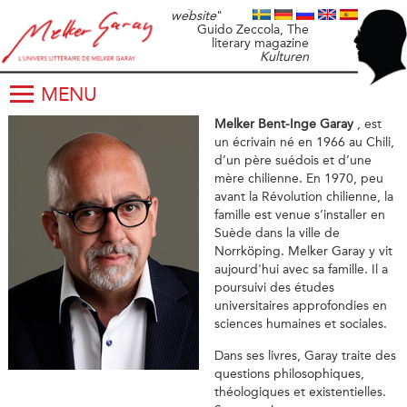
original author
website
"
Guido Zeccola, The
literary magazine
Kulturen
MENU
Melker Bent-Inge Garay
, est
un écrivain né en 1966 au Chili,
d’un père suédois et d’une
mère chilienne. En 1970, peu
avant la Révolution chilienne, la
famille est venue s’installer en
Suède dans la ville de
Norrköping. Melker Garay y vit
aujourd'hui avec sa famille. Il a
poursuivi des études
universitaires approfondies en
sciences humaines et sociales.
Dans ses livres, Garay traite des
questions philosophiques,
théologiques et existentielles.