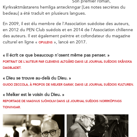
Son premier roman,
Kyrkvaktmästarens hemliga antecknngar [Les notes secrètes du
bedeau] a été traduit en plusieurs langues.
En 2009, il est élu membre de l'Association suédoise des auteurs,
en 2012 du PEN Club suédois et en 2014 de l'Association chilienne
des auteurs. Il est également peintre et cofondateur du magazine
culturel en ligne «
», lancé en 2017.
OPULENS
« Il écrit ce que beaucoup n'osent même pas penser. »
PORTRAIT DE L'AUTEUR PAR CLEMENS ALTGÅRD DANS LE JOURNAL SUÉDOIS SKÅNSKA
DAGBLADET.
« Dieu se trouve au-delà du Dieu. »
GUIDO ZECCOLA, À PROPOS DE MELKER GARAY, DANS LE JOURNAL SUÉDOIS KULTUREN.
« Melker est le voisin du Dieu. »
REPORTAGE DE MAGNUS SJÖHOLM DANS LE JOURNAL SUÉDOIS NORRKÖPINGS
TIDNINGAR.