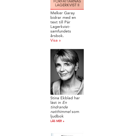
Melker Garay
bidrar med en
text till Pär
Lagerkvist-
samfundets
årsbok.
Visa »
Stina Ekblad har
läst in
En
tindrande
natthimmel
som
ljudbok
LÄS MER »