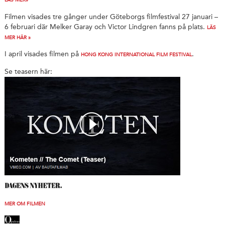
LÄS MER»
Filmen visades tre gånger under Göteborgs filmfestival 27 januari –
6 februari där Melker Garay och Victor Lindgren fanns på plats.
LÄS
MER HÄR »
I april visades filmen på
.
HONG KONG INTERNATIONAL FILM FESTIVAL
Se teasern här:
MER OM FILMEN