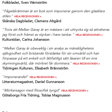
Folkbladet, Sven Wernström
"
Fågelskrämman är en bok som imponerar genom den glasklara
stilen.
"
HELA RECENSIONEN »
Skånska Dagbladet, Clemens Altgård
"
Trots att Melker Garay är en mästare i att uttrycka sig så attraheras
jag först och främst av styrkan i hans tankar.
"
HELA RECENSIONEN »
Kultursidan, Carina Johansson
"
Melker Garay är obeveklig i sin analys av mänsklighetens
självgodhet och bristande förståelse för sin omvärld och han
förpassar på ett enkelt och lättfattligt sätt läsaren till en inre
skymningsvärld, där mörkret får dominera.
"
HELA RECENSIONEN »
Tidningen Kulturen, Elisabeth Brännström
"
Imponerande!
"
HELA RECENSIONEN »
Litteraturmagazinet, Daniel Gunnarsson
"
Mörkersagor med filosofisk tyngd
"
HELA RECENSIONEN »
Göteborgs Fria Tidning, Tobias Magnusson