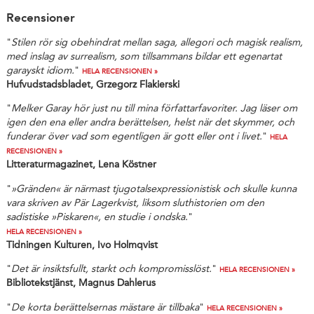
Recensioner
"
Stilen rör sig obehindrat mellan saga, allegori och magisk realism,
med inslag av surrealism, som tillsammans bildar ett egenartat
garayskt idiom.
"
HELA RECENSIONEN »
Hufvudstadsbladet, Grzegorz Flakierski
"
Melker Garay hör just nu till mina författarfavoriter. Jag läser om
igen den ena eller andra berättelsen, helst när det skymmer, och
funderar över vad som egentligen är gott eller ont i livet.
"
HELA
RECENSIONEN »
Litteraturmagazinet, Lena Köstner
"
»Gränden« är närmast tjugotalsexpressionistisk och skulle kunna
vara skriven av Pär Lagerkvist, liksom sluthistorien om den
sadistiske »Piskaren«, en studie i ondska.
"
HELA RECENSIONEN »
Tidningen Kulturen, Ivo Holmqvist
"
Det är insiktsfullt, starkt och kompromisslöst.
"
HELA RECENSIONEN »
Bibliotekstjänst, Magnus Dahlerus
"
De korta berättelsernas mästare är tillbaka
"
HELA RECENSIONEN »