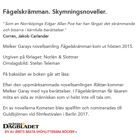
Fågelskrämman. Skymningsnoveller.
"
Som en Norrköpings Edgar Allan Poe har han fångat det skrämmande
och bisarra i kärnfulla berättelser.
"
Corren, Jakob Carlander
Melker Garays novellsamling
Fågelskrämman
kom ut hösten 2015.
Utgiven på förlaget: Norlén & Slottner
Omslagsbild: Stefan Teleman
På baksidan av boken går att läsa:
Efter den uppmärksammade novellsamlingen
Råttan
kommer
Melker Garay med nya berättelser. I Fågelskrämman får läsaren
möta en sida av människan som vi helst inte vill tala om.
En av novellerna Kometen blev spelfilm och nominerades till
Guldbjörnen vid filmfestivalen i Berlin 2017.
EN AV ÅRETS BÄSTA SKÖNLITTERÄRA BÖCKER »