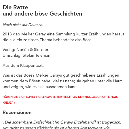
Die Ratte
und andere böse Geschichten
Noch nicht auf Deutsch.
2013 gab Melker Garay eine Sammlung kurzer Erzählungen heraus,
die alle ein zeitloses Thema behandeln: das Böse.
Verlag: Norlén & Slottner
Umschlag: Stefan Teleman
Aus dem Klappentext:
Was ist das Böse? Melker Garays gut geschriebene Erzählungen
kommen dem Bösen nahe, viel zu nahe; sie gehen unter die Haut
und zeigen, wie es sich ausnehmen kann.
HÖREN SIE SICH DAVID TIGRANOVS INTERPRETATION DER KRUZGESCHICHTE "DAS
KREUZ" »
Rezensionen
„
Die scheinbare Einfachheit [in Garays Erzählband] ist trügerisch,
um nicht zu sagen tückisch; sie ist ebenso konsequent wie