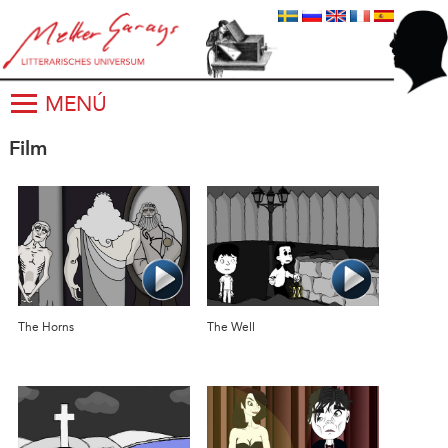
MENÚ
Film
The Horns
The Well